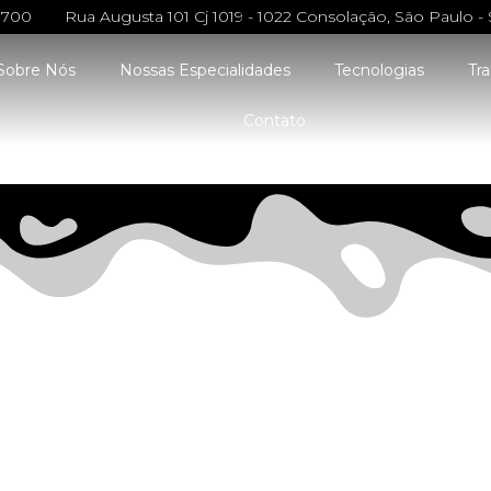
0700
Rua Augusta 101 Cj 1019 - 1022 Consolação, São Paulo - 
Sobre Nós
Nossas Especialidades
Tecnologias
Tr
Contato