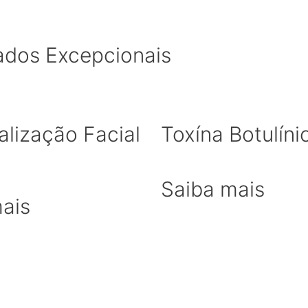
ados Excepcionais
talização Facial
Toxína Botulíni
Saiba mais
ais