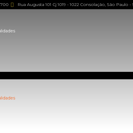
0700
Rua Augusta 101 Cj 1019 - 1022 Consolação, São Paulo - 
lidades
lidades